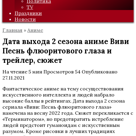
Политика
TV
Праздники
Новости
Главная
»
Аниме
Дата выхода 2 сезона аниме Виви
Песнь флюоритового глаза и
трейлер, сюжет
На чтение
5 мин
Просмотров
54
Опубликовано
27.11.2021
Фантастическое аниме на тему сосуществования
искусственного интеллекта и людей набрало
высокие баллы в рейтингах. Дата выхода 2 сезона
сериала «Виви: Песнь флюоритового глаза»
намечена на весну 2022 года. Сюжет перекликается с
«Терминатором», но предотвратить истребление
людей предстоит гуманоидам с искусственным
разумом. Кроме рисовки в лучших традициях