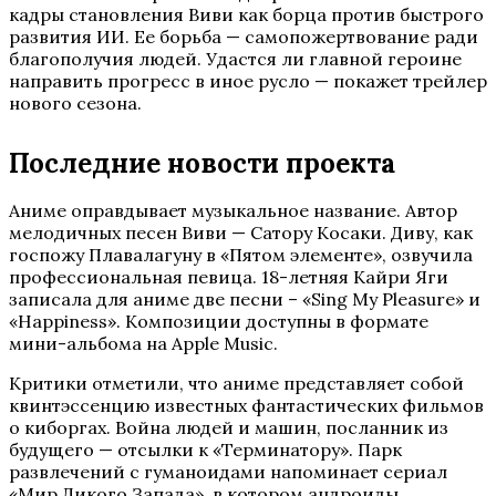
кадры становления Виви как борца против быстрого
развития ИИ. Ее борьба — самопожертвование ради
благополучия людей. Удастся ли главной героине
направить прогресс в иное русло — покажет трейлер
нового сезона.
Последние новости проекта
Аниме оправдывает музыкальное название. Автор
мелодичных песен Виви — Сатору Косаки. Диву, как
госпожу Плавалагуну в «Пятом элементе», озвучила
профессиональная певица. 18-летняя Кайри Яги
записала для аниме две песни – «Sing My Pleasure» и
«Happiness». Композиции доступны в формате
мини-альбома на Apple Music.
Критики отметили, что аниме представляет собой
квинтэссенцию известных фантастических фильмов
о киборгах. Война людей и машин, посланник из
будущего — отсылки к «Терминатору». Парк
развлечений с гуманоидами напоминает сериал
«Мир Дикого Запада», в котором андроиды