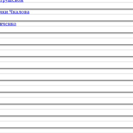
чки Чкалова
вченко