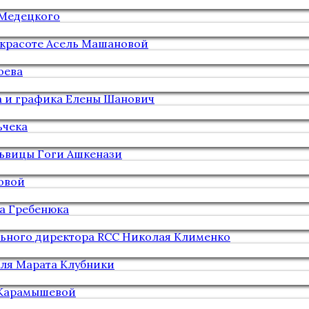
 Медецкого
 красоте Асель Машановой
оева
а и графика Елены Шанович
ьчека
львицы Гоги Ашкенази
овой
а Гребенюка
льного директора RCC Николая Клименко
еля Марата Клубники
 Карамышевой