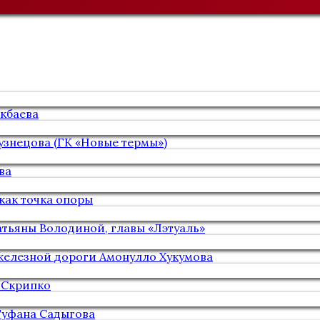
кбаева
узнецова (ГК «Новые термы»)
ва
как точка опоры
тьяны Володиной, главы «Лэтуаль»
железной дороги Амонулло Хукумова
 Скрипко
Туфана Садыгова