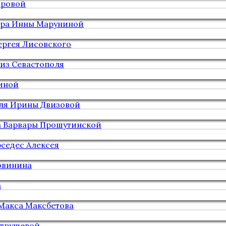
аровой
нера Инны Маруниной
ергея Лисовского
 из Севастополя
тиной
ля Ирины Двизовой
а Варвары Прошутинской
седес Алексея
овинина
а
Макса Максбетова
атрушевой