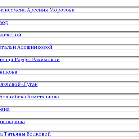
бизнесмена Арсения Морозова
род
ежевской
атальи Алешниковой
ленца Рауфы Рахимовой
ьникова
льчевой-Лутак
Асламбека Ахметханова
ояна
ивоварова
а Татьяны Волковой