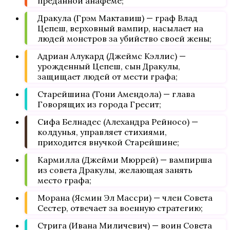
преданной анафеме;
Дракула (Грэм Мактавиш) — граф Влад
Цепеш, верховный вампир, насылает на
людей монстров за убийство своей жены;
Адриан Алукард (Джеймс Кэллис) —
урожденный Цепеш, сын Дракулы,
защищает людей от мести графа;
Старейшина (Тони Амендола) — глава
Говорящих из города Гресит;
Сифа Белнадес (Алехандра Рейносо) —
колдунья, управляет стихиями,
приходится внучкой Старейшине;
Кармилла (Джейми Мюррей) — вампирша
из совета Дракулы, желающая занять
место графа;
Морана (Ясмин Эл Массри) — член Совета
Сестер, отвечает за военную стратегию;
Стрига (Ивана Миличевич) — воин Совета