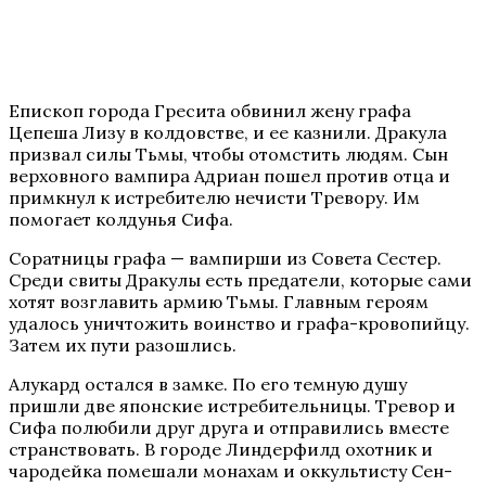
Епископ города Гресита обвинил жену графа
Цепеша Лизу в колдовстве, и ее казнили. Дракула
призвал силы Тьмы, чтобы отомстить людям. Сын
верховного вампира Адриан пошел против отца и
примкнул к истребителю нечисти Тревору. Им
помогает колдунья Сифа.
Соратницы графа — вампирши из Совета Сестер.
Среди свиты Дракулы есть предатели, которые сами
хотят возглавить армию Тьмы. Главным героям
удалось уничтожить воинство и графа-кровопийцу.
Затем их пути разошлись.
Алукард остался в замке. По его темную душу
пришли две японские истребительницы. Тревор и
Сифа полюбили друг друга и отправились вместе
странствовать. В городе Линдерфилд охотник и
чародейка помешали монахам и оккультисту Сен-