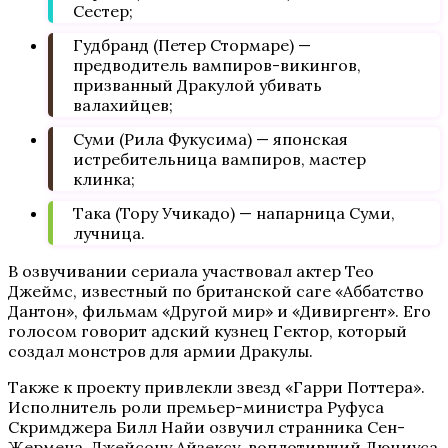
Сестер;
Гудбранд (Петер Стормаре) —
предводитель вампиров-викингов,
призванный Дракулой убивать
валахийцев;
Суми (Рила Фукусима) — японская
истребительница вампиров, мастер
клинка;
Така (Тору Учикадо) — напарница Суми,
лучница.
В озвучивании сериала участвовал актер Тео
Джеймс, известный по британской саге «Аббатство
Дантон», фильмам «Другой мир» и «Дивиргент». Его
голосом говорит адский кузнец Гектор, который
создал монстров для армии Дракулы.
Также к проекту привлекли звезд «Гарри Поттера».
Исполнитель роли премьер-министра Руфуса
Скримджера Билл Найи озвучил странника Сен-
Жермена. Джейсону Айзексу, воплотивший Люциуса