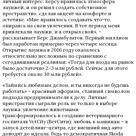
личный интерес: Берсу нравилась атмосфера
лаунжей, и он решил создать собственное
пространство, сделав акцент на комфорте и
эстетике. «Мне нравилось создавать что-то,
опираясь на свои увлечения. В тот период меня
привлекали лаунжи, и я открыл свой», –
рассказывает Берс Джамбулатов. Первый миллион
был заработан примерно через четыре месяца.
Открытие лаунжа в 2016 году оказалось
относительно несложным по сравнению с
сегодняшними реалиями: «Тогда для входа на рынок
было достаточно 2–3 млн рублей. Сейчас для этого
требуется около 30 млн рублей».
«Займись любимым делом, и ты никогда не будешь
работать» – красивый афоризм, ставший символом
подхода предпринимателя к делу. Личные
пристрастия сыграли роль не только в выборе
лаунжа: увлечение животными
трансформировалось в создание ветеринарного
госпиталя VetCity (ВетСити); любовь к машинам – в
запуск детейлинг-центра, где внешний вид авто
доводят до идеала, будь то демократичная Skoda