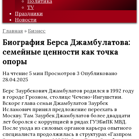
Политика
TV
Праздники
Новости
Главная
»
Бизнес
Биография Берса Джамбулатова:
семейные ценности как точка
опоры
На чтение
5 мин
Просмотров
3
Опубликовано
28.04.2025
Берс Заурбекович Джамбулатов родился в 1992 году
в городе Грозном, столице Чечено-Ингушетии.
Вскоре глава семьи Джамбулатов Заурбек
Исламович принял предложение переехать в
Москву. Там Заурбек Джамбулатов более двадцати
лет боролся с коррупцией в рядах ГУЭБиПК МВД.
После ухода из силовых органов карьера опытного
специалиста продолжилась в структурах «Газпром