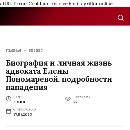
cURL Error: Could not resolve host: agriflor.online
Перейти
к
содержанию
ГЛАВНАЯ
»
БИЗНЕС
Биография и личная жизнь
адвоката Елены
Пономаревой, подробности
нападения
НА ЧТЕНИЕ
ПРОСМОТРОВ
3 мин
55
ОПУБЛИКОВАНО
17.07.2023