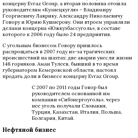
концерну Evraz Group, а вторая половина отошла
руководителям «Кузнецкугля» – Владимиру
Георгиевичу Лаврику, Александру Николаевичу
Говору и Юрию Кушнерову. Они втроем управляли
делами концерна «Южкузбассуголь», в составе
которого к 2006 году было 24 предприятия.
С угольным бизнесом Говору пришлось
распрощаться в 2007 году из-за трагических
происшествий на шахтах: две аварии унесли жизни
148 горняков. Аман Тулеев, бывший в то время
губернатором Кемеровской области, настоял
продать доли в бизнесе концерну Evraz Group.
С 2007 по 2011 годы Говор был
руководителем основанной им
компании «Сибэнергоуголь», через
нее уголь получали Словакия,
Турция, Казахстан, Италия, Польша,
Болгария, Китай.
Нефтяной бизнес