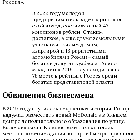
Россия».
В 2022 году молодой
предприниматель задекларировал
свой доход, составляющий 47
миллионов рублей. С таким
достатком, а еще двумя земельными
участками, жилым домом,
квартирой и 13 раритетными
автомобилями Роман – самый
богатый депутат Кузбасса. Говор-
младший в 2019 году находился на
78 месте в рейтинге Forbes среди
богатых представителей власти.
Обвинения бизнесмена
В 2019 году случилась некрасивая история. Говор
надумал разместить новый McDonald’s в бывшем
центре дополнительного образования по улице
Волочаевской в Красноярске. Понравилось
местоположение здания, которое быстро признали
аварийным, и предприниматель купил его за сумму