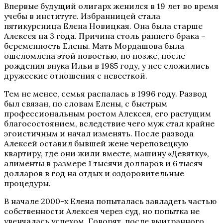
Впервые будущий олигарх женился в 19 лет во время
учебы в институте. Избранницей стала
пятикурсница Елена Новицкая. Она была старше
Алексея на 3 года. Причина столь раннего брака –
беременность Елены. Мать Мордашова была
ошеломлена этой новостью, но позже, после
рождения внука Ильи в 1985 году, у нее сложились
дружеские отношения с невесткой.
Тем не менее, семья распалась в 1996 году. Развод
был связан, по словам Елены, с быстрым
профессиональным ростом Алексея, его растущим
благосостоянием, вследствие чего муж стал крайне
эгоистичным и начал изменять. После развода
Алексей оставил бывшей жене череповецкую
квартиру, где они жили вместе, машину «Девятку»,
алименты в размере 1 тысячи долларов и 6 тысяч
долларов в год на отдых и оздоровительные
процедуры.
В начале 2000-х Елена попыталась завладеть частью
собственности Алексея через суд, но попытка не
увенчалась успехом. Говорят, после выигранного