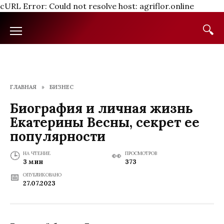
cURL Error: Could not resolve host: agriflor.online
Перейти
к
содержанию
ГЛАВНАЯ
»
БИЗНЕС
Биография и личная жизнь
Екатерины Весны, секрет ее
популярности
НА ЧТЕНИЕ
ПРОСМОТРОВ
3 мин
373
ОПУБЛИКОВАНО
27.07.2023