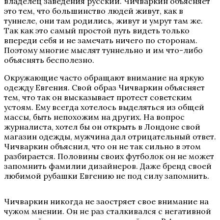
владелец заведения русский. Чичваркин объясняет
это тем, что большинство людей живут, как в
туннеле, они там родились, живут и умрут там же.
Так как это самый простой путь видеть только
впереди себя и не замечать ничего по сторонам.
Поэтому многие мыслят туннельно и им что-либо
объяснять бесполезно.
Окружающие часто обращают внимание на яркую
одежду Евгения. Свой образ Чичваркин объясняет
тем, что так он высказывает протест советским
устоям. Ему всегда хотелось выделяться из общей
массы, быть непохожим на других. На вопрос
журналиста, хотел бы он открыть в Лондоне свой
магазин одежды, мужчина дал отрицательный ответ.
Чичваркин объяснил, что он не так сильно в этом
разбирается. Половины своих футболок он не может
запомнить фамилии дизайнеров. Даже бренд своей
любимой рубашки Евгению не под силу запомнить.
Чичваркин никогда не заостряет свое внимание на
чужом мнении. Он не раз сталкивался с негативной