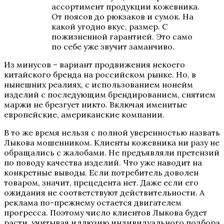
ассортимент продукции кожевника.
От поясов до рюкзаков и сумок. На
какой угодно вкус, размер. С
пожизненной гарантией. Это само
по себе уже звучит заманчиво.
Из минусов – вариант продвижения некоего
китайского бренда на российском рынке. Но, в
нынешних реалиях, с использованием нонейм
изделий с последующим брендированием, снятием
маржи не брезгует никто. Включая именитые
европейские, американские компании.
В то же время нельзя с полной уверенностью назвать
Лыкова мошенником. Клиенты кожевника ни разу не
обращались с жалобами. Не предъявляли претензий
по поводу качества изделий. Что уже наводит на
конкретные выводы. Если потребитель доволен
товаром, значит, прецедента нет. Даже если его
ожидания не соответствуют действительности. А
реклама по-прежнему остается двигателем
прогресса. Поэтому число клиентов Лыкова будет
расти, учитывая иллюзию индивидуального подбора