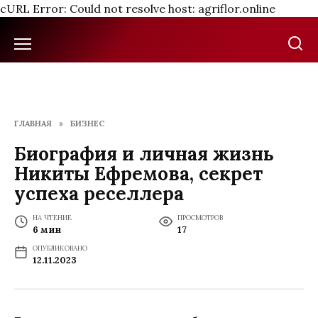
cURL Error: Could not resolve host: agriflor.online
Перейти
к
содержанию
ГЛАВНАЯ
»
БИЗНЕС
Биография и личная жизнь
Никиты Ефремова, секрет
успеха реселлера
НА ЧТЕНИЕ
ПРОСМОТРОВ
6 мин
17
ОПУБЛИКОВАНО
12.11.2023