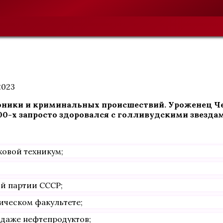
2023
оники и криминальных происшествий. Уроженец Чеч
000-х запросто здоровался с голливудскими звезда
ховой техникум;
ой партии СССР;
мическом факультете;
одаже нефтепродуктов;