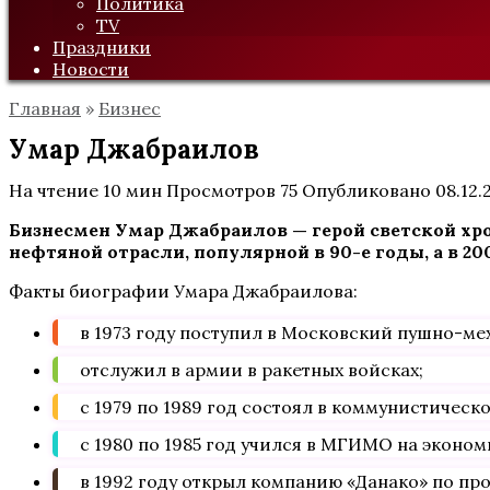
Политика
TV
Праздники
Новости
Главная
»
Бизнес
Умар Джабраилов
На чтение
10 мин
Просмотров
75
Опубликовано
08.12.
Бизнесмен Умар Джабраилов — герой светской хр
нефтяной отрасли, популярной в 90-е годы, а в 2
Факты биографии Умара Джабраилова:
в 1973 году поступил в Московский пушно-ме
отслужил в армии в ракетных войсках;
с 1979 по 1989 год состоял в коммунистическ
с 1980 по 1985 год учился в МГИМО на эконо
в 1992 году открыл компанию «Данако» по пр