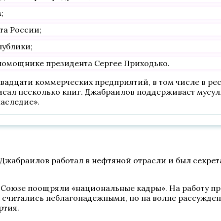
;
та России;
публики;
 помощнике президента Сергее Приходько.
двадцати коммерческих предприятий, в том числе в ре
исал несколько книг. Джабраилов поддерживает мусул
аследие».
Джабраилов работал в нефтяной отрасли и был секрета
м Союзе поощряли «национальные кадры». На работу п
 считались неблагонадежными, но на волне рассужден
ртия.