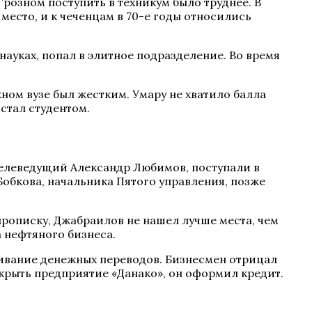
Грозном поступить в техникум было труднее. В
есто, и к чеченцам в 70-е годы относились
ауках, попал в элитное подразделение. Во время
ом вузе был жестким. Умару не хватило балла
стал студентом.
телеведущий Александр Любимов, поступали в
бкова, начальника Пятого управления, позже
 прописку, Джабраилов не нашел лучше места, чем
 нефтяного бизнеса.
ичивание денежных переводов. Бизнесмен отрицал
ткрыть предприятие «Данако», он оформил кредит.