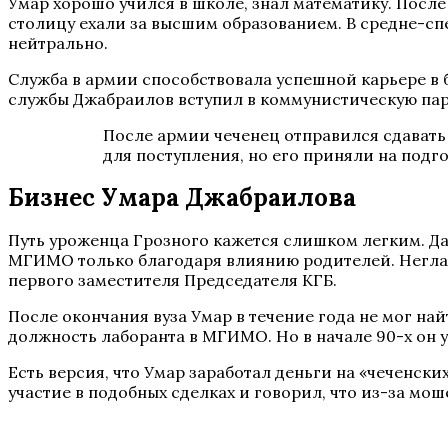
Умар хорошо учился в школе, знал математику. После
столицу ехали за высшим образованием. В средне-сп
нейтрально.
Служба в армии способствовала успешной карьере в б
службы Джабраилов вступил в коммунистическую па
После армии чеченец отправился сдавать
для поступления, но его приняли на подг
Бизнес Умара Джабраилова
Путь уроженца Грозного кажется слишком легким. Д
МГИМО только благодаря влиянию родителей. Негла
первого заместителя Председателя КГБ.
После окончания вуза Умар в течение года не мог най
должность лаборанта в МГИМО. Но в начале 90-х он у
Есть версия, что Умар заработал деньги на «чеченс
участие в подобных сделках и говорил, что из-за мо