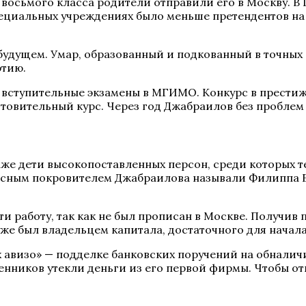
 восьмого класса родители отправили его в Москву. В 
ециальных учреждениях было меньше претендентов на м
удущем. Умар, образованный и подкованный в точных н
ртию.
 вступительные экзамены в МГИМО. Конкурс в престижн
отовительный курс. Через год Джабраилов без проблем 
аже дети высокопоставленных персон, среди которых 
сным покровителем Джабраилова называли Филиппа Бо
ти работу, так как не был прописан в Москве. Получив
же был владельцем капитала, достаточного для начала
ких авизо» — подделке банковских поручений на обнал
шенников утекли деньги из его первой фирмы. Чтобы о