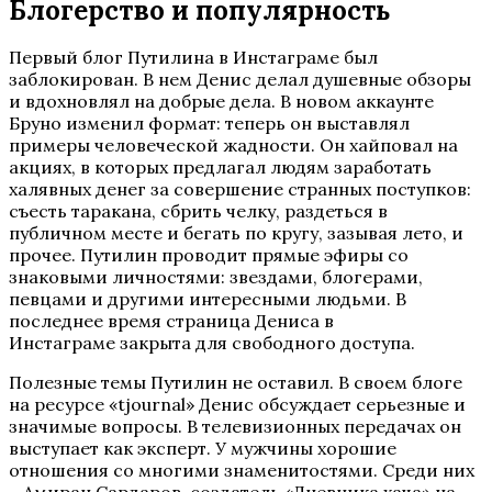
Блогерство и популярность
Первый блог Путилина в Инстаграме был
заблокирован. В нем Денис делал душевные обзоры
и вдохновлял на добрые дела. В новом аккаунте
Бруно изменил формат: теперь он выставлял
примеры человеческой жадности. Он хайповал на
акциях, в которых предлагал людям заработать
халявных денег за совершение странных поступков:
съесть таракана, сбрить челку, раздеться в
публичном месте и бегать по кругу, зазывая лето, и
прочее. Путилин проводит прямые эфиры со
знаковыми личностями: звездами, блогерами,
певцами и другими интересными людьми. В
последнее время страница Дениса в
Инстаграме закрыта для свободного доступа.
Полезные темы Путилин не оставил. В своем блоге
на ресурсе «tjournal» Денис обсуждает серьезные и
значимые вопросы. В телевизионных передачах он
выступает как эксперт. У мужчины хорошие
отношения со многими знаменитостями. Среди них
– Амиран Сардаров, создатель «Дневника хача» на