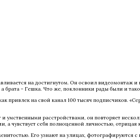
ливается на достигнутом. Он освоил видеомонтаж и пр
, а брата – Гешка. Что же, поклонники рады были и та
как привлек на свой канал 100 тысяч подписчиков. «Се
 и умственными расстройствами, он повторяет нескольк
дии, а чувствует себя полноценной личностью, отрица
енитостью. Его узнают на улицах, фотографируются с н