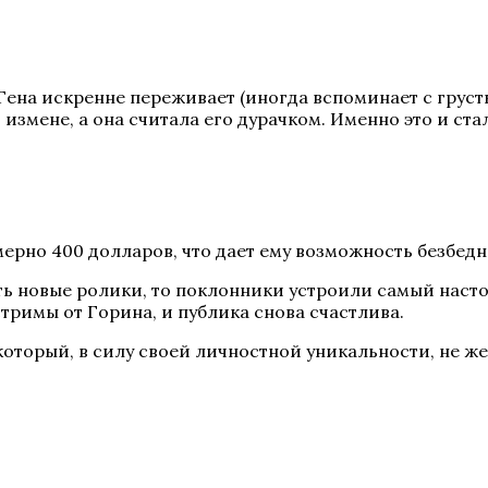
ена искренне переживает (иногда вспоминает с грусть
в измене, а она считала его дурачком. Именно это и ст
ерно 400 долларов, что дает ему возможность безбедн
ть новые ролики, то поклонники устроили самый настоя
тримы от Горина, и публика снова счастлива.
оторый, в силу своей личностной уникальности, не жела