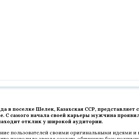
ода в поселке Шелек, Казахская ССР, представляет
е. С самого начала своей карьеры мужчина прояви
находит отклик у широкой аудитории.
мание пользователей своими оригинальными идеями и 
 что позволило звезде создать обширную базу подписч