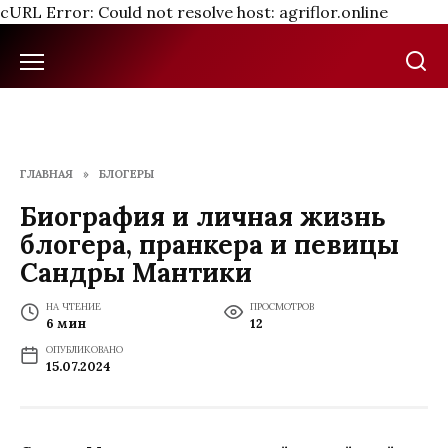
cURL Error: Could not resolve host: agriflor.online
Перейти
к
содержанию
ГЛАВНАЯ
»
БЛОГЕРЫ
Биография и личная жизнь
блогера, пранкера и певицы
Сандры Мантики
НА ЧТЕНИЕ
ПРОСМОТРОВ
6 мин
12
ОПУБЛИКОВАНО
15.07.2024