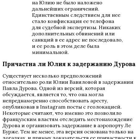
на Юлию не было наложено
дальнейших ограничений.
Единственным следствием для нее
стало конфискация ее телефона
для судебной экспертизы. Никаких
дополнительных обвинений или
санкций в ее адрес не последовало,
и ее роль в этом деле была
минимальной.
Причастна ли Юлия к задержанию Дурова
Существует несколько предположений
относительно роли Юлии Вавиловой в задержании
Павла Дурова. Одной из версий, которая
обсуждается, является то, что она могла
непреднамеренно способствовать аресту,
опубликовав в Instagram посты с геолокацией.
Некоторые считают, что именно это позволило
французским властям отследить местонахождение
Дурова и организовать задержание в аэропорту Ле
Бурже. Тем не менее, эта версия основана только на
догадках, и прямых доказательств ее причастности к