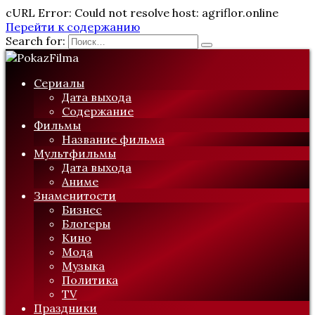
cURL Error: Could not resolve host: agriflor.online
Перейти к содержанию
Search for:
Сериалы
Дата выхода
Содержание
Фильмы
Название фильма
Мультфильмы
Дата выхода
Аниме
Знаменитости
Бизнес
Блогеры
Кино
Мода
Музыка
Политика
TV
Праздники