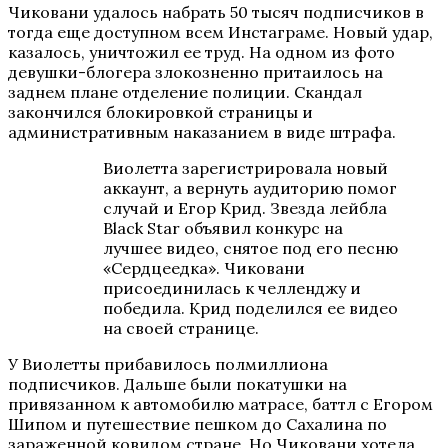
Чиковани удалось набрать 50 тысяч подписчиков в
тогда еще доступном всем Инстаграме. Новый удар,
казалось, уничтожил ее труд. На одном из фото
девушки-блогера злокозненно притаилось на
заднем плане отделение полиции. Скандал
закончился блокировкой страницы и
административным наказанием в виде штрафа.
Виолетта зарегистрировала новый
аккаунт, а вернуть аудиторию помог
случай и Егор Крид. Звезда лейбла
Black Star объявил конкурс на
лучшее видео, снятое под его песню
«Сердцеедка». Чиковани
присоединилась к челленджу и
победила. Крид поделился ее видео
на своей странице.
У Виолетты прибавилось полмиллиона
подписчиков. Дальше были покатушки на
привязанном к автомобилю матрасе, баттл с Егором
Шипом и путешествие пешком до Сахалина по
зараженной ковидом стране. Но Чиковани хотела