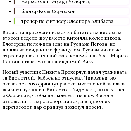
маркетолог Эдуард Чечерин;
блогер Коля Сердюков;
тренер по фитнесу Элеонора Алибаева.
Виолетта присоединилась к обитателям виллы на
второй неделе шоу вместо Кирилла Колесникова.
Блогерша положила глаз на Руслана Пегова, но
пошла на свидание с французом. Руслан никак не
отреагировал на такой «ход конем» и выбрал Марию
Панган, отказом отправив домой Вику.
Новый участник Никита Прохорчук начал ухаживать
за Виолеттой. Фабьен не отпускал Чиковани, но
оказалось, что француз рассказывает о ней за глаза
всякие гнусности. Виолетта обиделась, но осталась
с Фабьеном, чтобы не вылететь из шоу. В итоге
отношения в паре испортились, и в одной из
перетасовок пар француз покинул проект.