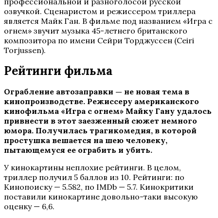
профессиональной и разноголосой русской
озвучкой. Сценаристом и режиссером триллера
является Майк Ган. В фильме под названием «Игра с
огнем» звучит музыка 45-летнего британского
композитора по имени Сейри Торджуссен (Ceiri
Torjussen).
Рейтинги фильма
Ограбление автозаправки — не новая тема в
кинопроизводстве. Режиссеру американского
кинофильма «Игра с огнем» Майку Гану удалось
привнести в этот заезженный сюжет немного
юмора. Получилась трагикомедия, в которой
простушка вешается на шею человеку,
пытающемуся ее ограбить и убить.
У кинокартины неплохие рейтинги. В целом,
триллер получил 5 баллов из 10. Рейтинги: по
Кинопоиску — 5.582, по IMDb — 5.7. Кинокритики
поставили кинокартине довольно-таки высокую
оценку — 6,6.