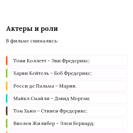
Актеры и роли
В фильме снимались:
Тони Коллетт – Энн Фредерикс;
Харви Кейтель – Боб Фредерикс;
Росси де Пальма – Мария;
Майкл Смайли – Дэвид Морган;
Том Хьюз – Стивен Фредерикс;
Виолен Жилибер – Элен Бернард;