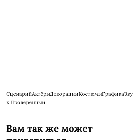
СценарийАктёрыДекорацииКостюмыГрафикаЗву
к Проверенный
Вам так же может