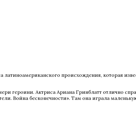
са латиноамериканского происхождения, которая изве
ри героини. Актриса Ариана Гринблатт отлично справи
ели. Война бесконечности». Там она играла маленьку