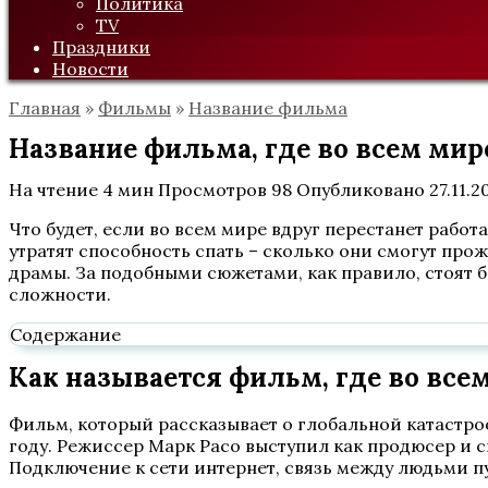
Политика
TV
Праздники
Новости
Главная
»
Фильмы
»
Название фильма
Название фильма, где во всем мир
На чтение
4 мин
Просмотров
98
Опубликовано
27.11.2
Что будет, если во всем мире вдруг перестанет работ
утратят способность спать – сколько они смогут прож
драмы. За подобными сюжетами, как правило, стоят
сложности.
Содержание
Как называется фильм, где во все
Фильм, который рассказывает о глобальной катастро
году. Режиссер Марк Расо выступил как продюсер и 
Подключение к сети интернет, связь между людьми п