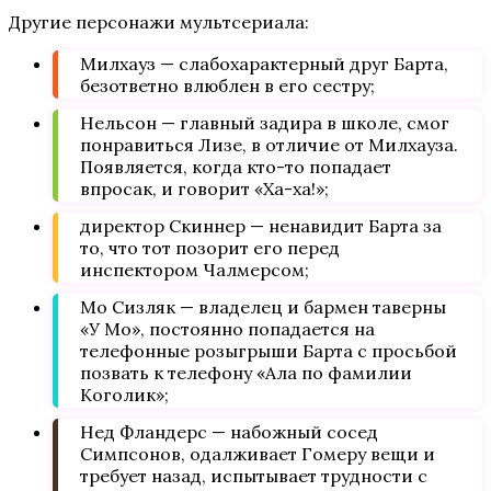
Другие персонажи мультсериала:
Милхауз — слабохарактерный друг Барта,
безответно влюблен в его сестру;
Нельсон — главный задира в школе, смог
понравиться Лизе, в отличие от Милхауза.
Появляется, когда кто-то попадает
впросак, и говорит «Ха-ха!»;
директор Скиннер — ненавидит Барта за
то, что тот позорит его перед
инспектором Чалмерсом;
Мо Сизляк — владелец и бармен таверны
«У Мо», постоянно попадается на
телефонные розыгрыши Барта с просьбой
позвать к телефону «Ала по фамилии
Коголик»;
Нед Фландерс — набожный сосед
Симпсонов, одалживает Гомеру вещи и
требует назад, испытывает трудности с