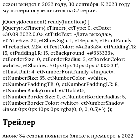
сезон выйдет в 2022 году, 30 сентября. К 2023 году
мультсериал увеличится на 57 серий.
jQuery(document).ready(function() {
jQuery(«.eTimer»).eTimer({ etType: 0, etDate:
«30.09.2022.0.0», etTitleText: «Дата выхода:»,
etTitleSize: 20, etShowSign: 1, etSep: «:», etFontFamily:
«Trebuchet MS», etTextColor: «#a3a3a3», etPaddingTB:
15, etPaddingLR: 15, etBackground: «#333333»,
etBorderSize: 0, etBorderRadius: 2, etBorderColor:
«white», etShadow: » 0px 0px 10px 0px #333333″,
etLastUnit: 4, etNumberFontFamily: «Impact»,
etNumberSize: 35, etNumberColor: «white»,
etNumberPaddingTB: 0, etNumberPaddingLR: 8,
etNumberBackground: «#11abb0»,
etNumberBorderSize: 0, etNumberBorderRadius: 5,
etNumberBorderColor: «white», etNumberShadow:
«inset 0px 0px 10px 0px rgba(0, 0, 0, 0.5)» }); });
Трейлер
Анонс 34 сезона появится ближе к премьере, в 2022