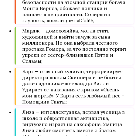
безопасности на атомной станции богача
Монти Бернса, обожает пончики и
влипает в неприятности. Совершив
глупость, восклицает «D’oh!»;
Мардж — домохозяйка, могла стать
художницей и выйти замуж за сына
миллионера. Но она выбрала честного
простака Гомера, за что постоянно терпит
упреки от сестер-близняшек Пэтти и
Сельмы;
Барт — отвязный хулиган, терроризирует
директора школы Скиннера и не боится
даже садовника-шотландца Вилли.
Удирает от наказания с криком «Съешь
мои шорты!». У Барта есть любимый пес –
Помощник Санты;
Лиза — интеллектуалка, первая ученица в
школе и общественная активистка,
виртуозно играет на саксофоне. Умница
Лиза любит смотреть вместе с братом