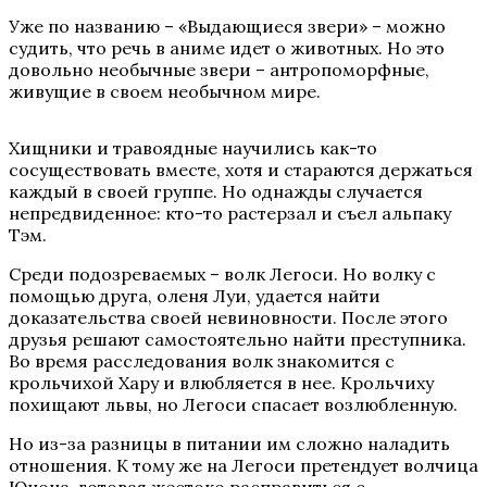
Уже по названию – «Выдающиеся звери» – можно
судить, что речь в аниме идет о животных. Но это
довольно необычные звери – антропоморфные,
живущие в своем необычном мире.
Хищники и травоядные научились как-то
сосуществовать вместе, хотя и стараются держаться
каждый в своей группе. Но однажды случается
непредвиденное: кто-то растерзал и съел альпаку
Тэм.
Среди подозреваемых – волк Легоси. Но волку с
помощью друга, оленя Луи, удается найти
доказательства своей невиновности. После этого
друзья решают самостоятельно найти преступника.
Во время расследования волк знакомится с
крольчихой Хару и влюбляется в нее. Крольчиху
похищают львы, но Легоси спасает возлюбленную.
Но из-за разницы в питании им сложно наладить
отношения. К тому же на Легоси претендует волчица