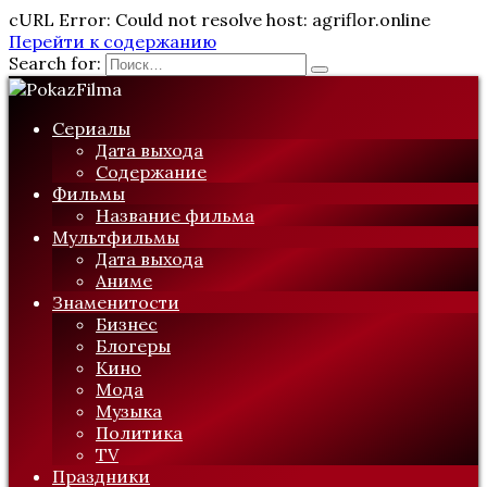
cURL Error: Could not resolve host: agriflor.online
Перейти к содержанию
Search for:
Сериалы
Дата выхода
Содержание
Фильмы
Название фильма
Мультфильмы
Дата выхода
Аниме
Знаменитости
Бизнес
Блогеры
Кино
Мода
Музыка
Политика
TV
Праздники