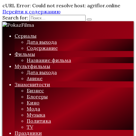
cURL Error: Could not resolve host: agriflor.online
Перейти к содержанию
Search for:
Сериалы
Дата выхода
Содержание
Фильмы
Название фильма
Мультфильмы
Дата выхода
Аниме
Знаменитости
Бизнес
Блогеры
Кино
Мода
Музыка
Политика
TV
Праздники