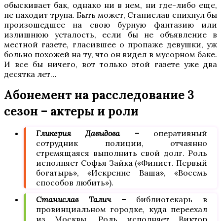
обыскивает бак, однако ни в нем, ни где-либо еще,
не находит трупа. Быть может, Станислав спихнул бы
произошедшее на свою бурную фантазию или
излишнюю усталость, если бы не объявление в
местной газете, гласившее о пропаже девушки, уж
больно похожей на ту, что он видел в мусорном баке.
И все бы ничего, вот только этой газете уже два
десятка лет…
Абонемент на расследование 3
сезон – актеры и роли
Гликерия Давыдова –
оперативный
сотрудник полиции, отчаянно
стремящаяся выполнить свой долг. Роль
исполняет Софья Зайка («Финист. Первый
богатырь», «Искренне Ваша», «Восемь
способов любить»).
Станислав Талич –
библиотекарь в
провинциальном городке, куда переехал
из Москвы. Роль исполняет Виктор