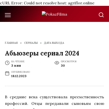
cURL Error: Could not resolve host: agriflor.online
Перейти
к
содержанию
ГЛАВНАЯ
»
СЕРИАЛЫ
»
ДАТА ВЫХОДА
Абьюзеры сериал 2024
НА ЧТЕНИЕ
ПРОСМОТРОВ
3 мин
30
ОПУБЛИКОВАНО
18.12.2023
В средние века существовала преемственность
профессий. Отцы передавали сыновьям свою