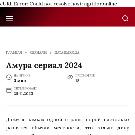
cURL Error: Could not resolve host: agriflor.online
Перейти
к
содержанию
ГЛАВНАЯ
»
СЕРИАЛЫ
»
ДАТА ВЫХОДА
Амура сериал 2024
НА ЧТЕНИЕ
ПРОСМОТРОВ
3 мин
18
ОПУБЛИКОВАНО
29.11.2023
Даже в рамках одной страны порой настолько
разнятся обычаи местности, что только диву