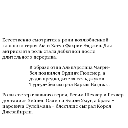
Естественно смотрится в роли возлюбленной
главного героя Акчи Хатун Фахрие Эвджен. Для
актрисы эта роль стала дебютной после
длительного перерыва.
В образе отца АльпАрслана Чагри-
бея появился Эрдинч Гюленер, а
дядю предводителя сельджуков
Тургул-бея сыграл Барыш Багджы.
Роли сестер главного героя, Бегим Шехвер и Гехвер,
достались Зейнеп Оздер и Эсиле Умут, а брата –
царевича Сулеймана – блестяще сыграл Корел
Джезайирли.