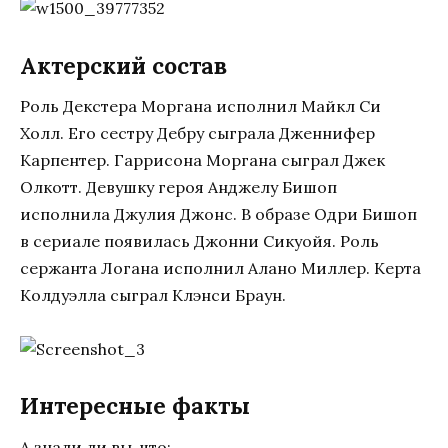
Актерский состав
Роль Декстера Моргана исполнил Майкл Си
Холл. Его сестру Дебру сыграла Дженнифер
Карпентер. Гаррисона Моргана сыграл Джек
Олкотт. Девушку героя Анджелу Бишоп
исполнила Джулия Джонс. В образе Одри Бишоп
в сериале появилась Джонни Сикуойя. Роль
сержанта Логана исполнил Алано Миллер. Керта
Колдуэлла сыграл Клэнси Браун.
Интересные факты
А знали ли вы, что: