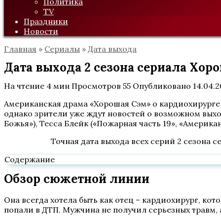
Политика
TV
Праздники
Новости
Главная
»
Сериалы
»
Дата выхода
Дата выхода 2 сезона сериала Хор
На чтение
4 мин
Просмотров
55
Опубликовано
14.04.
Американская драма «Хорошая Сэм» о кардиохирурге 
однако зрители уже ждут новостей о возможном выхо
Божья»), Тесса Блейк («Пожарная часть 19», «Америка
Точная дата выхода всех серий 2 сезона 
Содержание
Обзор сюжетной линии
Она всегда хотела быть как отец – кардиохирург, ко
попали в ДТП. Мужчина не получил серьезных травм, а