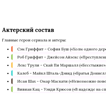
Актерский состав
Главные герои сериала и актеры:
Сэм Гриффит – София Буш («Холм одного дере
Роб Гриффит – Джейсон Айзекс («Преступлени
Лекс Трули – Скай Пи Маршалл («Бесстыжие», 
Калеб – Майкл Шталь-Дэвид («Братья Доннелли
Исан Шах – Омар Маскати («Невозможно повери
Вивиан Кац – Уэнди Крюсон («В надежде на сп