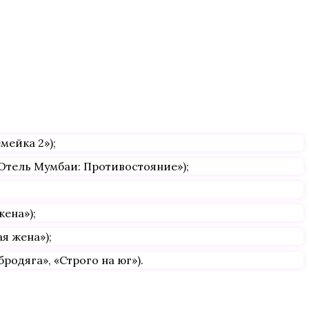
мейка 2»);
Отель Мумбаи: Противостояние»);
жена»);
я жена»);
родяга», «Строго на юг»).