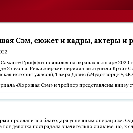
ошая Сэм, сюжет и кадры, актеры и 
2022
Саманте Гриффит появился на экранах в январе 2023 г
де 2 сезона. Режиссерами сериала выступили Крэйг Си
нская история ужасов), Тамра Дэвис («Чудотворцы», «Юн
сериала «Хорошая Сэм» и трейлер представлены внизу 
торый прославился благодаря успешным операциям. Од
 вот девочка пострадала значительно сильнее, но, к сч