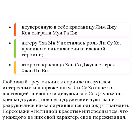
неуверенную в себе красавицу Лим Джу
Кен сыграла Мун Га Ен;
актеру Чха Ын У досталась роль Ли Су Хо,
красивого одноклассника главной
героини;
второго красавца Хан Со Джуна сыграл
Хван Ин Еп.
Любовный треугольник в сериале получился
интересным и напряженным. Ли Су Хо знает о
настоящей внешности девушки, а с Со Джуном он
крепко дружил, пока его дружеские чувства не
разрушились из-за случившейся однажды трагедии.
Персонажи «Истинной красоты» интересны тем, что
у каждого из них свой характер, свои переживания.