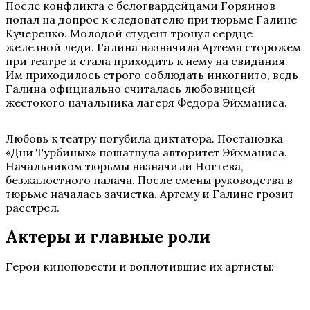
После конфликта с белогвардейцами Горяинов
попал на допрос к следователю при тюрьме Галине
Кучеренко. Молодой студент тронул сердце
железной леди. Галина назначила Артема сторожем
при театре и стала приходить к нему на свидания.
Им приходилось строго соблюдать инкогнито, ведь
Галина официально считалась любовницей
жестокого начальника лагеря Федора Эйхманиса.
Любовь к театру погубила диктатора. Постановка
«Дни Турбиных» пошатнула авторитет Эйхманиса.
Начальником тюрьмы назначили Ногтева,
безжалостного палача. После смены руководства в
тюрьме началась зачистка. Артему и Галине грозит
расстрел.
Актеры и главные роли
Герои киноповести и воплотившие их артисты: