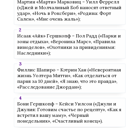
Мартин «Марти» Марковиц – Уилл Феррелл
(«Джей и Молчаливый Боб наносят ответный
удар», «Ночь в Роксбери», «Родина: Форт
Салем», «Мне очень жаль»);
Исаак «Айк» Гершкопф – Пол Радд («Парки и
зоны отдыха», «Вероника Марс», «Правила
виноделов», «Охотники за привидениями:
Наследники»);
Филлис Шапиро – Кэтрин Хан («Невероятная
жизнь Уолтера Митти», «Как отделаться от
парня за 10 дней», «Я знаю, что это правда»,
«Расследование Джордан»);
Бони Гершкопф – Кейси Уилсон («Джули и
Джулия: Готовим счастье по рецепту», «Как я
встретил вашу маму», «Черный
понедельник», «Счастливый конец»).