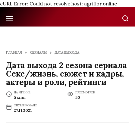
cURL Error: Could not resolve host: agriflor.online
Перейти
к
содержанию
ГЛАВНАЯ
»
СЕРИАЛЫ
»
ДАТА ВЫХОДА
Дата выхода 2 сезона сериала
Секс/жизнь, сюжет и кадры,
актеры и роли, рейтинги
НА ЧТЕНИЕ
ПРОСМОТРОВ
5 мин
50
ОПУБЛИКОВАНО
27.11.2021