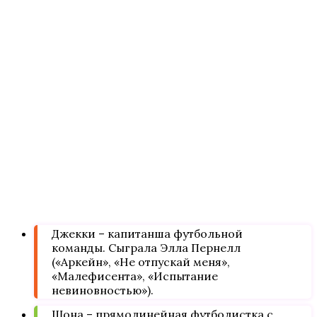
Джекки – капитанша футбольной
команды. Сыграла Элла Пернелл
(«Аркейн», «Не отпускай меня»,
«Малефисента», «Испытание
невиновностью»).
Шона – прямолинейная футболистка с