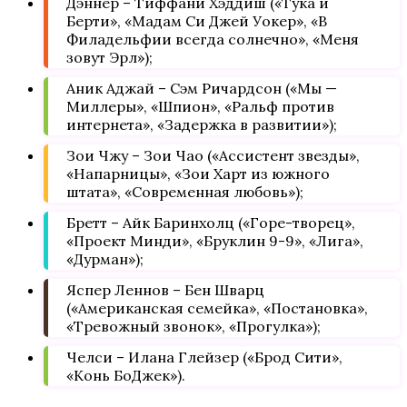
Дэннер – Тиффани Хэддиш («Тука и
Берти», «Мадам Си Джей Уокер», «В
Филадельфии всегда солнечно», «Меня
зовут Эрл»);
Аник Аджай – Сэм Ричардсон («Мы —
Миллеры», «Шпион», «Ральф против
интернета», «Задержка в развитии»);
Зои Чжу – Зои Чао («Ассистент звезды»,
«Напарницы», «Зои Харт из южного
штата», «Современная любовь»);
Бретт – Айк Баринхолц («Горе-творец»,
«Проект Минди», «Бруклин 9-9», «Лига»,
«Дурман»);
Яспер Леннов – Бен Шварц
(«Американская семейка», «Постановка»,
«Тревожный звонок», «Прогулка»);
Челси – Илана Глейзер («Брод Сити»,
«Конь БоДжек»).