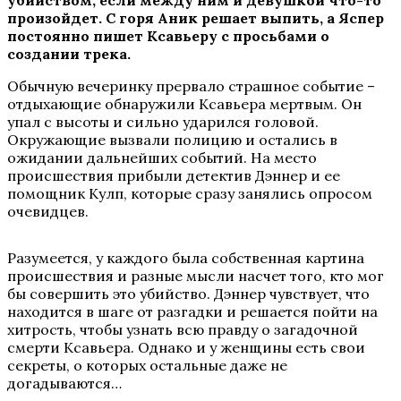
убийством, если между ним и девушкой что-то
произойдет. С горя Аник решает выпить, а Яспер
постоянно пишет Ксавьеру с просьбами о
создании трека.
Обычную вечеринку прервало страшное событие –
отдыхающие обнаружили Ксавьера мертвым. Он
упал с высоты и сильно ударился головой.
Окружающие вызвали полицию и остались в
ожидании дальнейших событий. На место
происшествия прибыли детектив Дэннер и ее
помощник Кулп, которые сразу занялись опросом
очевидцев.
Разумеется, у каждого была собственная картина
происшествия и разные мысли насчет того, кто мог
бы совершить это убийство. Дэннер чувствует, что
находится в шаге от разгадки и решается пойти на
хитрость, чтобы узнать всю правду о загадочной
смерти Ксавьера. Однако и у женщины есть свои
секреты, о которых остальные даже не
догадываются…