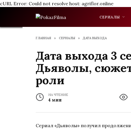
cURL Error: Could not resolve host: agriflor.online
Перейти
к
СЕРИАЛЫ
содержанию
ГЛАВНАЯ
»
СЕРИАЛЫ
»
ДАТА ВЫХОДА
Дата выхода 3 с
Дьяволы, сюжет
роли
НА ЧТЕНИЕ
4 мин
Сериал «Дьяволы» получил продолжение 