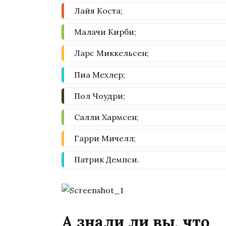
Лайя Коста;
Малачи Кирби;
Ларс Миккельсен;
Пиа Мехлер;
Пол Чоудри;
Салли Хармсен;
Гарри Мичелл;
Патрик Демпси.
А знали ли вы, что