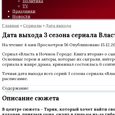
Политика
TV
Праздники
Новости
Главная
»
Сериалы
»
Дата выхода
Дата выхода 3 сезона сериала Влас
На чтение
4 мин
Просмотров
56
Опубликовано
15.12.2
Сериал «Власть в Ночном Городе. Книга вторая» о сы
Основные герои и актеры, которые их сыграли, интер
сериала в жанре драма, криминал состоялась 6 сентяб
Точная дата выхода всех серий 3 сезона сериала «Вл
расписание.
Содержание
Описание сюжета
В центре сюжета – Тарик, который хочет найти сво
которая, прикрыв сына, сидит в тюрьме из-за гиб