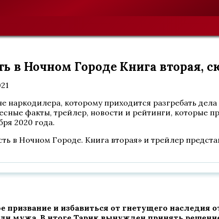
ть в Ночном Городе Книга вторая, 
021
не наркодилера, которому приходится разгребать дела 
есные факты, трейлер, новости и рейтинги, которые п
ря 2020 года.
асть в Ночном Городе. Книга вторая» и трейлер предст
е призвание и избавиться от гнетущего наследия от
ели мужа. В итоге Тарик вынужден принять решение