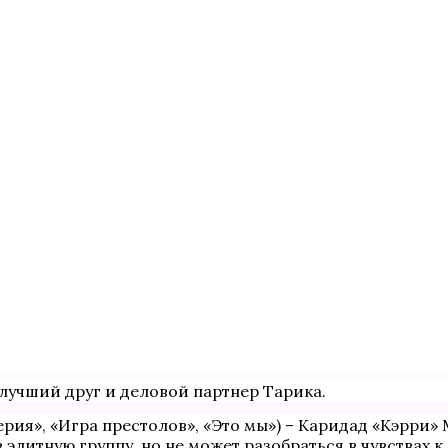
 лучший друг и деловой партнер Тарика.
ерия», «Игра престолов», «Это мы») – Каридад «Кэрри»
 элитную группу, но не может разобраться в чувствах к