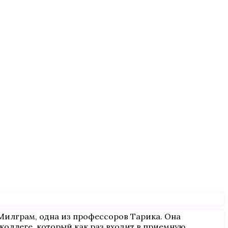
 Милграм, одна из профессоров Тарика. Она
 коллеге, который как раз входит в приемную