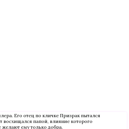
лера. Его отец по кличке Призрак пытался
ет восхищался папой, влияние которого
е желают ему только добра.