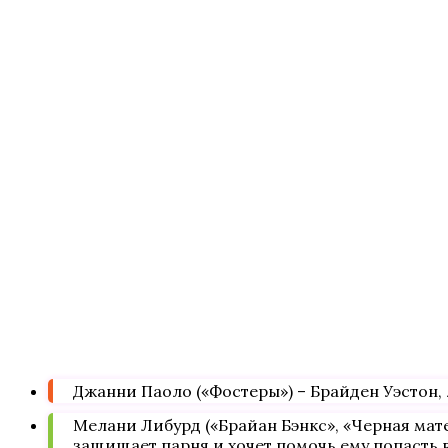
Джанни Паоло («Фостеры») – Брайден Уэстон,
Мелани Либурд («Брайан Бэнкс», «Черная мат
защищает парня и хочет помочь ему попасть в