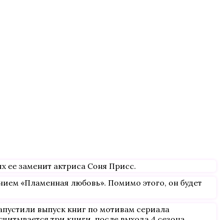
х ее заменит актриса Соня Присс.
нием «Пламенная любовь». Помимо этого, он будет
запустили выпуск книг по мотивам сериала
считывается три книги, после выхода 4 сезона