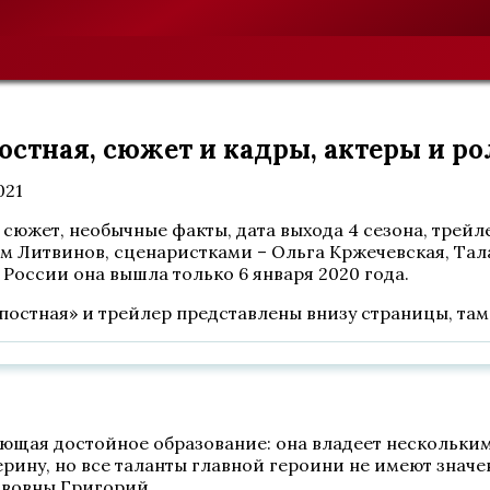
остная, сюжет и кадры, актеры и р
021
южет, необычные факты, дата выхода 4 сезона, трейл
м Литвинов, сценаристками – Ольга Кржечевская, Тал
 России она вышла только 6 января 2020 года.
епостная» и трейлер представлены внизу страницы, та
еющая достойное образование: она владеет нескольким
рину, но все таланты главной героини не имеют значе
ьвовны Григорий.