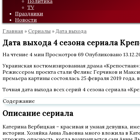
Политика
TV
Праздники
Новости
Главная
»
Сериалы
»
Дата выхода
Дата выхода 4 сезона сериала Креп
На чтение
4 мин
Просмотров
69
Опубликовано
13.12.2
Украинская костюмизированная драма «Крепостная»: с
Режиссером проекта стали Феликс Герчиков и Макси
премьера картины состоялась 25 февраля 2019 года, в
Точная дата выхода всех серий 4 сезона сериала «Кр
Содержание
Описание сериала
Катерина Вербицкая – красивая и умная девушка, им
истории. Хозяйка Анна Львовна много вложила в Кате
угрожать опасность, когда возвращается сын Анны Л