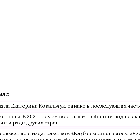
але:
няла Екатерина Ковальчук, однако в последующих частя
 страны. В 2021 году сериал вышел в Японии под назва
и и ряде других стран.
 совместно с издательством «Клуб семейного досуга» 
ходят на русском языке. На данный момент в цикле на