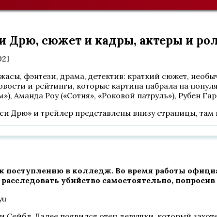
си Дрю, сюжет и кадры, актеры и ро
021
асы, фэнтези, драма, детектив: краткий сюжет, необы
новости и рейтинги, которые картина набрала на попу
»), Аманда Роу («Сотня», «Роковой патруль»), Рубен Га
нси Дрю» и трейлер представлены внизу страницы, там
к поступлению в колледж. Во время работы офици
расследовать убийство самостоятельно, попросив
 Сейбл. Далее появился отец девушки, который захот