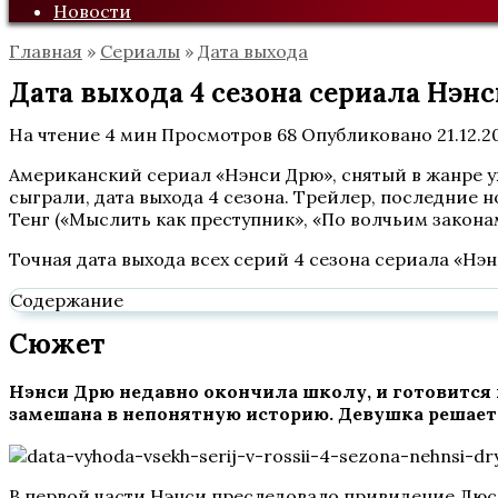
Новости
Главная
»
Сериалы
»
Дата выхода
Дата выхода 4 сезона сериала Нэн
На чтение
4 мин
Просмотров
68
Опубликовано
21.12.2
Американский сериал «Нэнси Дрю», снятый в жанре уж
сыграли, дата выхода 4 сезона. Трейлер, последние 
Тенг («Мыслить как преступник», «По волчьим законам
Точная дата выхода всех серий 4 сезона сериала «Нэ
Содержание
Сюжет
Нэнси Дрю недавно окончила школу, и готовится 
замешана в непонятную историю. Девушка решает 
В первой части Нэнси преследовало привидение Люси