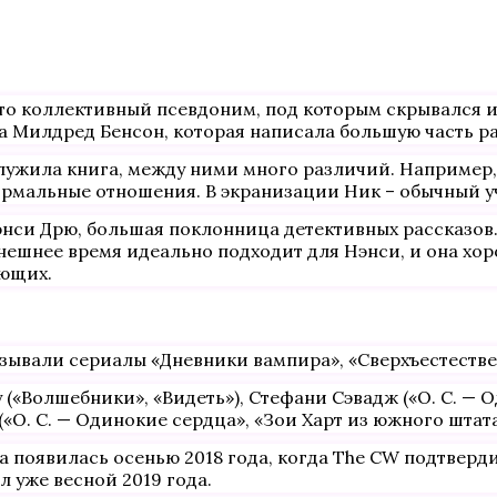
:
это коллективный псевдоним, под которым скрывался 
а Милдред Бенсон, которая написала большую часть ра
служила книга, между ними много различий. Например,
нормальные отношения. В экранизации Ник – обычный у
си Дрю, большая поклонница детективных рассказов.
нешнее время идеально подходит для Нэнси, и она хо
ающих.
азывали сериалы «Дневники вампира», «Сверхъестестве
«Волшебники», «Видеть»), Стефани Сэвадж («О. С. — О
«О. С. — Одинокие сердца», «Зои Харт из южного штата»
а появилась осенью 2018 года, когда The CW подтвер
 уже весной 2019 года.