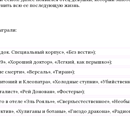
енить всю ее последующую жизнь.
ыграли:
ок. Специальный корпус», «Без вести»);
9», «Хороший доктор», «Легкий, как перышко»);
 смерти», «Версаль», «Тиран»);
нтоний и Клеопатра», «Холодные ступни», «Убийственн
талист», «Рей Донован», «Фостеры»);
го в отеле «Эль Рояль»», «Сверхъестественное», «Нео
тив», «Хулиганы и ботаны», «Гнездо дракона», «Радио