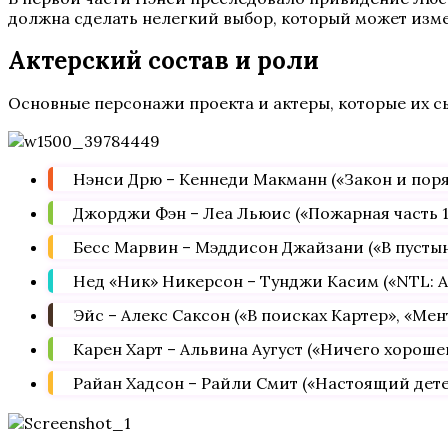
должна сделать нелегкий выбор, который может изм
Актерский состав и роли
Основные персонажи проекта и актеры, которые их с
Нэнси Дрю – Кеннеди Макманн («Закон и поряд
Джорджи Фэн – Леа Льюис («Пожарная часть 1
Бесс Марвин – Мэддисон Джайзани («В пустыне
Нед «Ник» Никерсон – Тунджи Касим («NTL: А
Эйс – Алекс Саксон («В поисках Картер», «Мен
Карен Харт – Альвина Аугуст («Ничего хороше
Райан Хадсон – Райли Смит («Настоящий детек