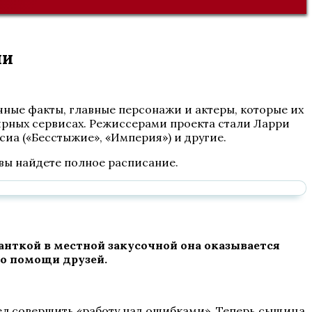
ли
чные факты, главные персонажи и актеры, которые их
лярных сервисах. Режиссерами проекта стали Ларри
рсиа («Бесстыжие», «Империя») и другие.
 вы найдете полное расписание.
анткой в местной закусочной она оказывается
 о помощи друзей.
ел совершить «работу над ошибками». Теперь сыщица