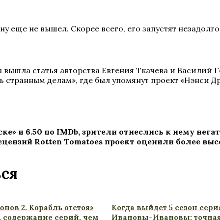
ну еще не вышел. Скорее всего, его запустят незадолг
Ru вышла статья авторства Евгения Ткачева и Василий
ь странным делам», где был упомянут проект «Нэнси 
ске» и 6.50 по IMDb, зрители отнеслись к нему не
рецензий Rotten Tomatoes проект оценили более выс
ься
нов 2. Корабль отстоя»
Когда выйдет 5 сезон сери
т, содержание серий, чем
Ивановы-Ивановы: точная