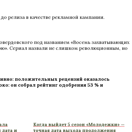
о до релиза в качестве рекламной кампании.
 Говердовского под названием «Восемь захватывающих
Дрю». Сериал назвали не слишком революционным, но
гативно: положительных рецензий оказалось
око: он собрал рейтинг одобрения 53 % и
ала
Когда выйдет 5 сезон «Молодежки» —
 дата и
точная дата выхода продолжения