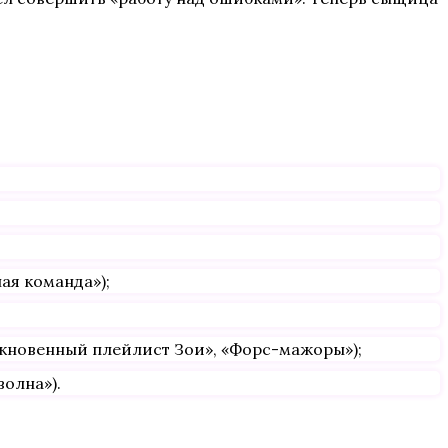
ая команда»);
быкновенный плейлист Зои», «Форс-мажоры»);
волна»).