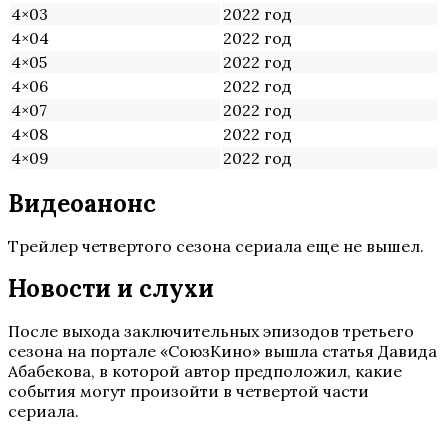
4×03
2022 год
4×04
2022 год
4×05
2022 год
4×06
2022 год
4×07
2022 год
4×08
2022 год
4×09
2022 год
Видеоанонс
Трейлер четвертого сезона сериала еще не вышел.
Новости и слухи
После выхода заключительных эпизодов третьего
сезона на портале «СоюзКино» вышла статья Давида
Абабекова, в которой автор предположил, какие
события могут произойти в четвертой части
сериала.