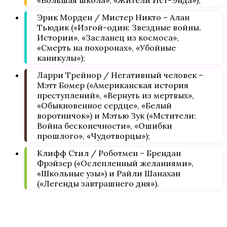
Эрик Морден / Мистер Никто – Алан
Тьюдик («Изгой-один: Звездные войны.
Истории», «Засланец из космоса»,
«Смерть на похоронах», «Убойные
каникулы»);
Ларри Трейнор / Негативный человек –
Мэтт Бомер («Американская история
преступлений», «Вернуть из мертвых»,
«Обыкновенное сердце», «Белый
воротничок») и Мэтью Зук («Мстители:
Война бесконечности», «Ошибки
прошлого», «Чудотворцы»);
Клифф Стил / Роботмен – Брендан
Фрэйзер («Ослепленный желаниями»,
«Школьные узы») и Райли Шанахан
(«Легенды завтрашнего дня»).