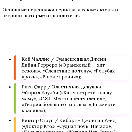
Основные персонажи сериала, а также актеры и
актрисы, которые их воплотили:
Кей Чаллис / Сумасшедшая Джейн –
Дайан Герреро («Оранжевый — хит
сезона», «Следствие по телу», «Голубая
кровь», «В поле зрения»);
Рита Фарр / Эластичная девушка –
Эйприл Боулби («Как я встретил вашу
маму», «C.S.I. Место преступления»,
«Теория большого взрыва», «До смерти
красива»);
Виктор Стоун / Киборг – Джоиван Уэйд
(«Доктор Кто», «Судная ночь. Начало»,
«Большая школа», «Жители Ист-Энда»);