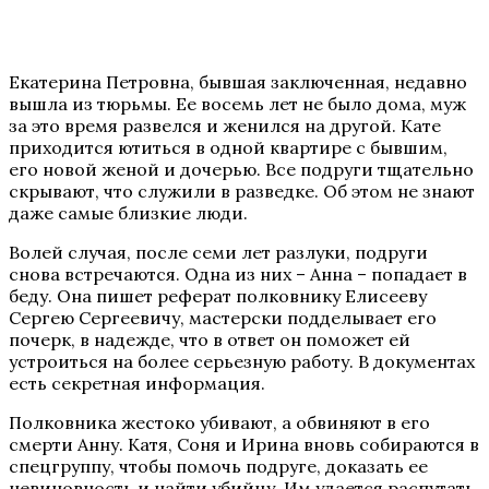
Екатерина Петровна, бывшая заключенная, недавно
вышла из тюрьмы. Ее восемь лет не было дома, муж
за это время развелся и женился на другой. Кате
приходится ютиться в одной квартире с бывшим,
его новой женой и дочерью. Все подруги тщательно
скрывают, что служили в разведке. Об этом не знают
даже самые близкие люди.
Волей случая, после семи лет разлуки, подруги
снова встречаются. Одна из них – Анна – попадает в
беду. Она пишет реферат полковнику Елисееву
Сергею Сергеевичу, мастерски подделывает его
почерк, в надежде, что в ответ он поможет ей
устроиться на более серьезную работу. В документах
есть секретная информация.
Полковника жестоко убивают, а обвиняют в его
смерти Анну. Катя, Соня и Ирина вновь собираются в
спецгруппу, чтобы помочь подруге, доказать ее
невиновность и найти убийцу. Им удается распутать