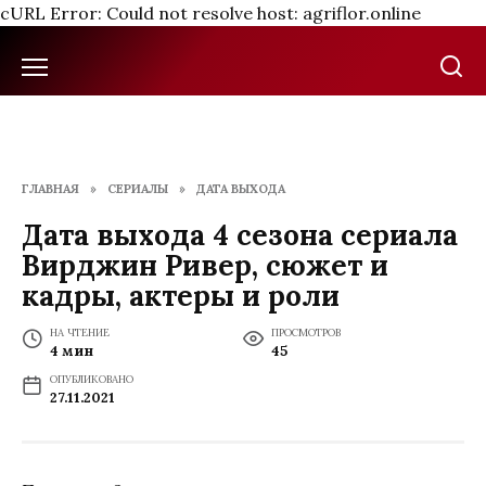
cURL Error: Could not resolve host: agriflor.online
Перейти
к
содержанию
ГЛАВНАЯ
»
СЕРИАЛЫ
»
ДАТА ВЫХОДА
Дата выхода 4 сезона сериала
Вирджин Ривер, сюжет и
кадры, актеры и роли
НА ЧТЕНИЕ
ПРОСМОТРОВ
4 мин
45
ОПУБЛИКОВАНО
27.11.2021