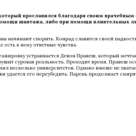
 который прославился благодаря своим врачебным 
 помощи шантажа, либо при помощи влиятельных лю
ны начинают спорить. Конрад славится своей падкост
 есть к нему ответные чувства.
стажировку устраивается Девон Правеш, который мечта
ушит суровая реальность. Проходит время, Правеш осо
чил несколько университетов. Однако юноше не хватает
ики удается его переубедить. Парень продолжает смир