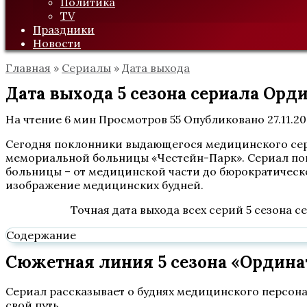
Политика
TV
Праздники
Новости
Главная
»
Сериалы
»
Дата выхода
Дата выхода 5 сезона сериала Орд
На чтение
6 мин
Просмотров
55
Опубликовано
27.11.2
Сегодня поклонники выдающегося медицинского сери
мемориальной больницы «Честейн-Парк». Сериал по
больницы – от медицинской части до бюрократическ
изображение медицинских будней.
Точная дата выхода всех серий 5 сезона 
Содержание
Сюжетная линия 5 сезона «Ордина
Сериал рассказывает о буднях медицинского персона
свой путь.