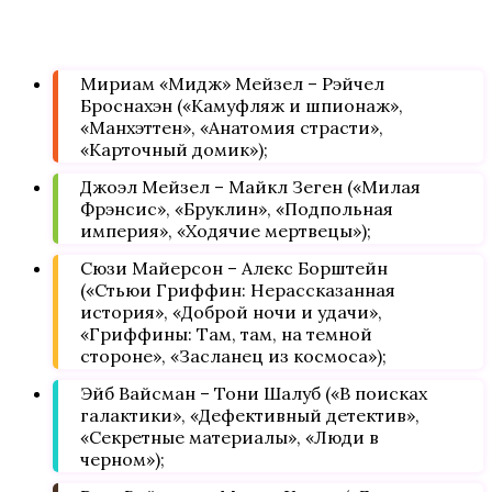
Мириам «Мидж» Мейзел – Рэйчел
Броснахэн («Камуфляж и шпионаж»,
«Манхэттен», «Анатомия страсти»,
«Карточный домик»);
Джоэл Мейзел – Майкл Зеген («Милая
Фрэнсис», «Бруклин», «Подпольная
империя», «Ходячие мертвецы»);
Сюзи Майерсон – Алекс Борштейн
(«Стьюи Гриффин: Нерассказанная
история», «Доброй ночи и удачи»,
«Гриффины: Там, там, на темной
стороне», «Засланец из космоса»);
Эйб Вайсман – Тони Шалуб («В поисках
галактики», «Дефективный детектив»,
«Секретные материалы», «Люди в
черном»);