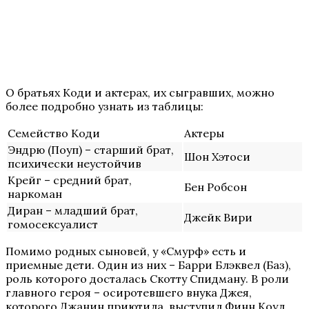
О братьях Коди и актерах, их сыгравших, можно
более подробно узнать из таблицы:
Семейство Коди
Актеры
Эндрю (Поуп) – старший брат,
Шон Хэтоси
психически неустойчив
Крейг – средний брат,
Бен Робсон
наркоман
Диран – младший брат,
Джейк Вири
гомосексуалист
Помимо родных сыновей, у «Смурф» есть и
приемные дети. Один из них – Барри Блэквел (Баз),
роль которого досталась Скотту Спидману. В роли
главного героя – осиротевшего внука Джея,
которого Джанин приютила, выступил Финн Коул.