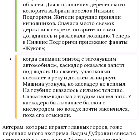
области. Для воплощения деревенского
колорита выбрали поселок Нижние
Подгоричи. Жители радушно приняли
киношников. Сначала место съемок
держали в секрете, но зрители сами
догадались и разыскали локацию. Теперь
в Нижние Подгоричи приезжают фанаты
«Жуков»;
когда снимали эпизод с затонувшим
автомобилем, каскадер оказался заперт
под водой. По сюжету, участковый
въезжает в реку и должен вынырнуть.
Машина утонула, но каскадер не всплыл.
На глубине оказалось сильное течение.
Спасатель-водолаз с трудом нашел авто. У
каскадера был в запасе баллон с
кислородом, но воздух почти закончился,
пока его отыскали.
Актерам, которые играют главных героев, тоже
перепало много экстрима. Вадим Дубровин свисал с
церковной колокольни в 25 метрах над землей.