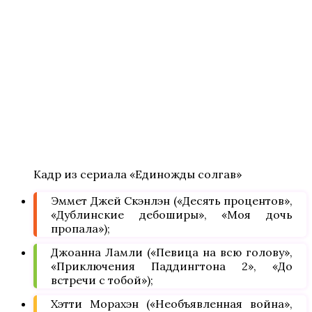
Кадр из сериала «Единожды солгав»
Эммет Джей Скэнлэн («Десять процентов»,
«Дублинские дебоширы», «Моя дочь
пропала»);
Джоанна Ламли («Певица на всю голову»,
«Приключения Паддингтона 2», «До
встречи с тобой»);
Хэтти Морахэн («Необъявленная война»,