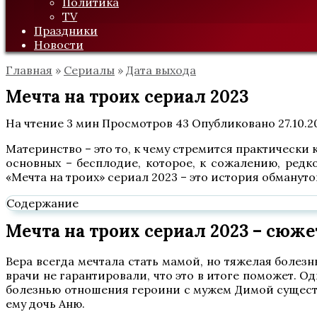
Политика
TV
Праздники
Новости
Главная
»
Сериалы
»
Дата выхода
Мечта на троих сериал 2023
На чтение
3 мин
Просмотров
43
Опубликовано
27.10.2
Материнство – это то, к чему стремится практически
основных – бесплодие, которое, к сожалению, редко
«Мечта на троих» сериал 2023 – это история обманут
Содержание
Мечта на троих сериал 2023 – сюже
Вера всегда мечтала стать мамой, но тяжелая болезнь
врачи не гарантировали, что это в итоге поможет. Од
болезнью отношения героини с мужем Димой существен
ему дочь Аню.