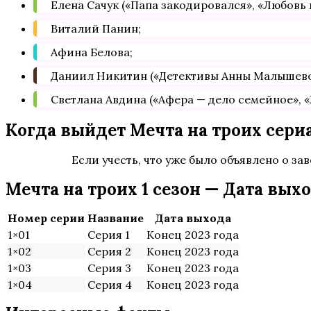
Елена Сачук («Папа закодировался», «Любовь 
Виталий Панин;
Афина Белова;
Даниил Никитин («Детективы Анны Малышевой.
Светлана Авдина («Афера — дело семейное», «
Когда выйдет Мечта на троих сери
Если учесть, что уже было объявлено о з
Мечта на троих 1 сезон — Дата вых
Номер серии
Название
Дата выхода
1×01
Серия 1
Конец 2023 года
1×02
Серия 2
Конец 2023 года
1×03
Серия 3
Конец 2023 года
1×04
Серия 4
Конец 2023 года